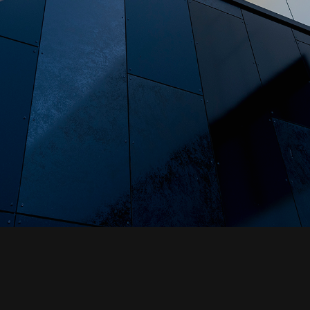
Besançon
S
M
C
I