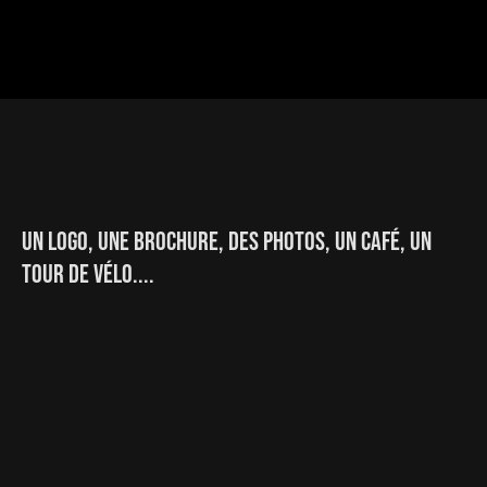
un logo, une brochure, des photos, un café, un
tour de vélo,...
... Laisse-moi un message
ici